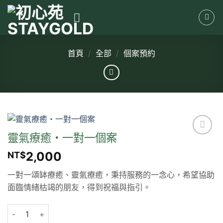
Skip
to
content
首頁
/
全部
/
個案預約
靈氣療癒・一對一個案
2,000
NT$
一對一頌缽療癒、靈氣療癒，秉持服務的一念心，希望協助
面臨情緒枯竭的朋友，得到祝福與指引。
靈氣療癒・一對一個案 數量