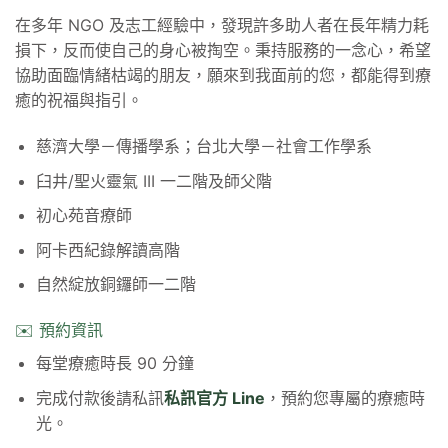
在多年 NGO 及志工經驗中，發現許多助人者在長年精力耗
損下，反而使自己的身心被掏空。秉持服務的一念心，希望
協助面臨情緒枯竭的朋友，願來到我面前的您，都能得到療
癒的祝福與指引。
慈濟大學－傳播學系；台北大學－社會工作學系
臼井/聖火靈氣 III 一二階及師父階
初心苑音療師
阿卡西紀錄解讀高階
自然綻放銅鑼師一二階
✉️ 預約資訊
每堂療癒時長 90 分鐘
完成付款後請私訊
私訊官方 Line
，預約您專屬的療癒時
光。