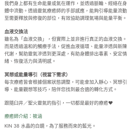
我們身上都有生命能量或氣在運作，並透過脈輪、經絡在身
體中流動。透過靈氣療癒師的手部感應，能夠引導能量流動
至需要釋放與修復的部位，有效協助調理氣場與能量平衡。
血液交換法
雖名為「血液交換」，但實際上並非進行真正的血液交換。
而是透過溫和的觸療手法，促進血液循環、能量滲透與新陳
代謝，幫助靈氣滲透到更深處，有助身體排出毒素、安定情
緒、恢復活力與清明感。
冥想或能量導引（視當下需求）
每次療癒皆會根據個案狀態調整，可能會加入靜心、冥想引
導、能量觀想等技巧，陪伴您找到最合適的轉化方式。
跟隨臼井／聖火靈氣的指引，一切都是最好的療癒❤️
療癒師介紹：筱涵
KIN 38
水晶的白鏡，為了服務而來的藍光。