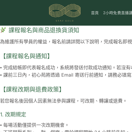
Skip
to
首頁
2小時免費直播
content
課程報名與商品退換貨須知
為維護所有學員的權益，報名前請詳閱以下說明，完成報名即視
【課程報名與通知】
⦁ 完成結帳即代表報名成功，系統將發送付款成功通知。若沒
⦁ 課前三日內，初心苑將透過 Email 寄送行前通知，請務
【課程改期與退費政策】
若您報名後因個人因素無法參與課程，可改期、轉讓或退費。
1. 改期規定
⦁ 每場活動僅提供一次改期機會。